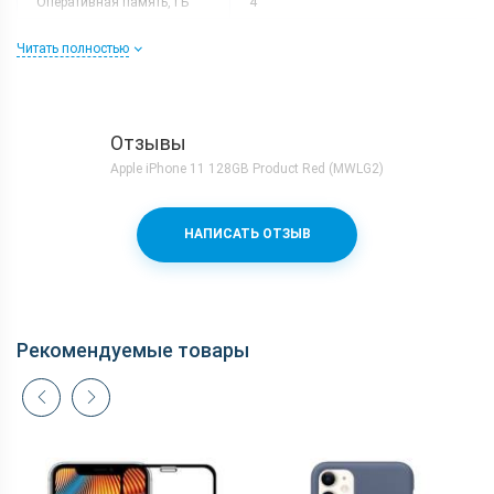
Оперативная память, ГБ
4
стоит.
Разрешение
1792x828
Читать полностью
Слот расширения
Нету
Тип матрицы
Liquid Retina IPS LCD
Процессор
Отзывы
Количество ядер
6
Apple iPhone 11 128GB Product Red (MWLG2)
Процессор
Apple A13 Bionic
Частота, GHz
2x2.65 + 4x1.8
НАПИСАТЬ ОТЗЫВ
Камера
Видеосъемка
4K 60fps
Вспышка
Есть
Рекомендуемые товары
Основная камера, Мп
12 (f/1.8) + 12 (f/2.4)
Фронтальная камера, Мп
12 (f/2.2)
Корпус
Вес, г
194