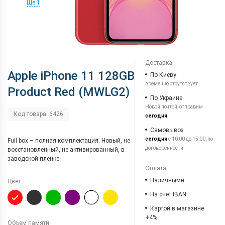
Ще 1
Доставка
Apple iPhone 11 128GB
По Киеву
временно отсутствует
Product Red (MWLG2)
По Украине
Новой почтой, отправим
Код товара: 6426
сегодня
Самовывоз
сегодня
с 10:00 до 15:00, по
Full box – полная комплектация. Новый, не
договоренности
восстановленный, не активированный, в
заводской пленке.
Оплата
Наличными
Цвет
На счет IBAN
Картой в магазине
+4%
Объем памяти