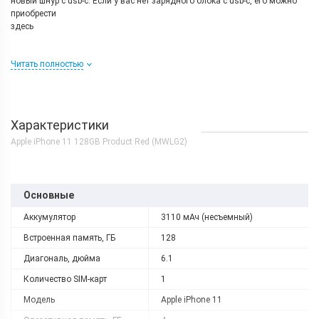
новый шнур с usb-c. Если у вас нет зарядного блока с usb-c, его можно
приобрести
здесь
Читать полностью
Причины купить
Apple iPhone 11
Производительность
Характеристики
Несмотря на то, что iPhone 11 вышел в 2019, я сразу хочу отметить, что
Apple iPhone 11 128GB Product Red (MWLG2)
он будет еще топовым флагманом 2-3, а то и 4 года. То есть, если вы
купите его сейчас, то в ближайшие 3 года вас в принципе не будет
интересовать покупка нового гаджета.
никто вам купаться с вашим айфоном НЕ будет советовать, ибо
Основные
утопленный айфон это не гарантийный случай, но дождь ваш
Аккумулятор
3110 мАч (несъемный)
айфон 100 процентов переживет.
Встроенная память, ГБ
128
Поддержка дополнительной виртуальной sim картой, которая уже вшита
в ваш айфон, такие услуги уже есть у многих операторов
Диагональ, дюйма
6.1
Количество SIM-карт
1
актуальной iPhone в 2022 году за сравнительно небольшие
Модель
Apple iPhone 11
деньги, тогда iPhone 11 подойдет для вас. Он значительно
дешевле iPhone 12 и 13, а уж о старших версиях и говорить не