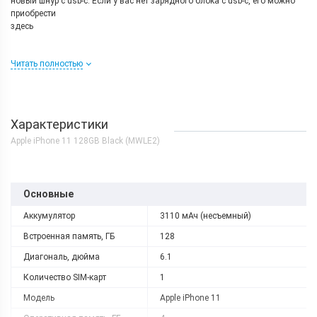
новый шнур с usb-c. Если у вас нет зарядного блока с usb-c, его можно
приобрести
здесь
Читать полностью
Причины купить
Apple iPhone 11
Производительность
Характеристики
Несмотря на то, что iPhone 11 вышел в 2019, я сразу хочу отметить, что
Apple iPhone 11 128GB Black (MWLE2)
он будет еще топовым флагманом 2-3, а то и 4 года. То есть, если вы
купите его сейчас, то в ближайшие 3 года вас в принципе не будет
интересовать покупка нового гаджета.
никто вам купаться с вашим айфоном НЕ будет советовать, ибо
Основные
утопленный айфон это не гарантийный случай, но дождь ваш
Аккумулятор
3110 мАч (несъемный)
айфон 100 процентов переживет.
Встроенная память, ГБ
128
Поддержка дополнительной виртуальной sim картой, которая уже вшита
в ваш айфон, такие услуги уже есть у многих операторов
Диагональ, дюйма
6.1
Количество SIM-карт
1
актуальной iPhone в 2022 году за сравнительно небольшие
Модель
Apple iPhone 11
деньги, тогда iPhone 11 подойдет для вас. Он значительно
дешевле iPhone 12 и 13, а уж о старших версиях и говорить не