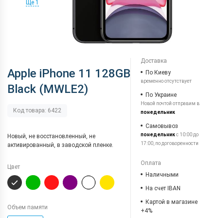
Ще 1
Доставка
Apple iPhone 11 128GB
По Киеву
временно отсутствует
Black (MWLE2)
По Украине
Новой почтой отправим в
Код товара: 6422
понедельник
Самовывоз
понедельник
с 10:00 до
Новый, не восстановленный, не
17:00, по договоренности
активированный, в заводской пленке.
Оплата
Цвет
Наличными
На счет IBAN
Картой в магазине
Объем памяти
+4%