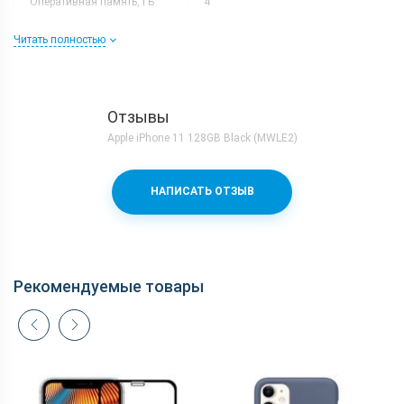
Оперативная память, ГБ
4
стоит.
Разрешение
1792x828
Читать полностью
Слот расширения
Нету
Тип матрицы
Liquid Retina IPS LCD
Процессор
Отзывы
Количество ядер
6
Apple iPhone 11 128GB Black (MWLE2)
Процессор
Apple A13 Bionic
Частота, GHz
2x2.65 + 4x1.8
НАПИСАТЬ ОТЗЫВ
Камера
Видеосъемка
4K 60fps
Вспышка
Есть
Рекомендуемые товары
Основная камера, Мп
12 (f/1.8) + 12 (f/2.4)
Фронтальная камера, Мп
12 (f/2.2)
Корпус
Вес, г
194