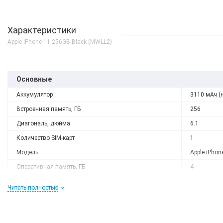
Характеристики
Apple iPhone 11 256GB Black (MWLL2)
Основные
Аккумулятор
3110 мАч (
Встроенная память, ГБ
256
Диагональ, дюйма
6.1
Количество SIM-карт
1
Модель
Apple iPhon
Нет в наличии
Оперативная память, ГБ
4
Чехол накладка Apple i
Разрешение
1792x828
11 Clear Case
Читать полностью
Слот расширения
Нету
0 грн
ДЕТАЛЬ
Тип матрицы
Liquid Reti