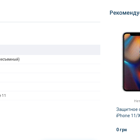
Рекоменду
несъемный)
e 11
Нет в наличии
Нет
Phone
Чехол накладка Apple iPhone
Защитное с
11 Silicone Case - Cactus
iPhone 11/X
(OEM)
0 грн
0 грн
НЕЕ
ДЕТАЛЬНЕЕ
na IPS LCD