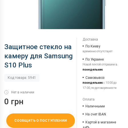
Доставка
Защитное стекло на
По Киеву
временно отсутствует
камеру для Samsung
По Украине
S10 Plus
Новой почтой отправим в
понедельник
Самовывоз
Код товара: 5941
понедельник
с 10:00 до
17:00, по договоренности
Нет в наличии
0 грн
Оплата
Наличными
На счет IBAN
СООБЩИТЬ О ПОСТУПЛЕНИИ
Картой в магазине
+4%