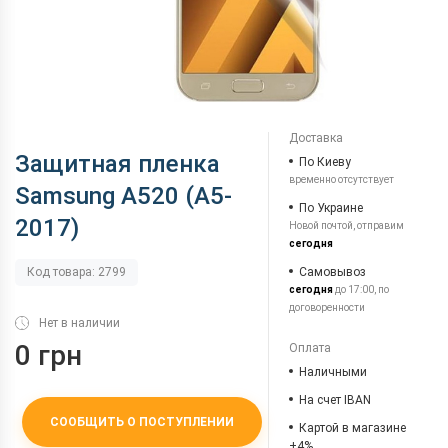
Доставка
Защитная пленка
По Киеву
временно отсутствует
Samsung A520 (A5-
По Украине
2017)
Новой почтой, отправим
сегодня
Самовывоз
Код товара: 2799
сегодня
до 17:00, по
договоренности
Нет в наличии
0 грн
Оплата
Наличными
На счет IBAN
СООБЩИТЬ О ПОСТУПЛЕНИИ
Картой в магазине
+4%