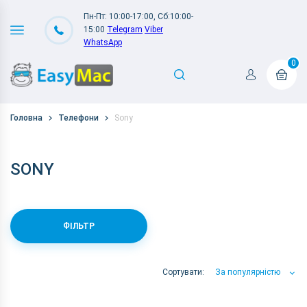
Пн-Пт: 10:00-17:00, Сб:10:00-
15:00
Telegram
Viber
WhatsApp
0
Головна
Телефони
Sony
SONY
ФІЛЬТР
Сортувати:
За популярністю
За популярністю
За ціною
За Назвою А-Я