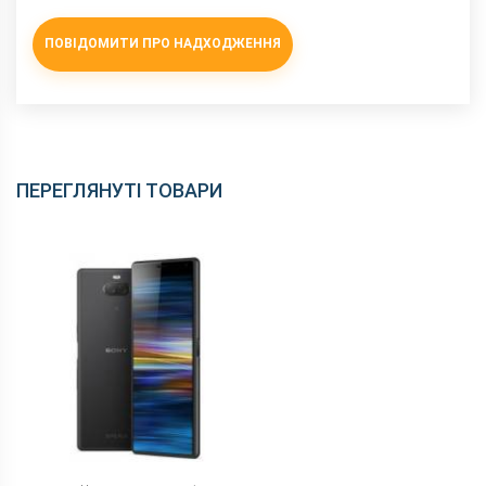
NFC
є
ПОВІДОМИТИ ПРО НАДХОДЖЕННЯ
Wi-Fi
802.11 b/g/n, 5 ГГц
Інтерфейсний роз'єм
Type-C
Аудіороз'єм
3.5 мм
Характеристики та комплектацію товару виробник може
змінити без повідомлення.
ПЕРЕГЛЯНУТІ ТОВАРИ