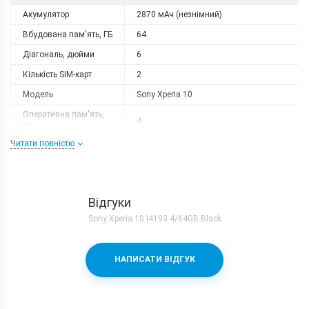
Акумулятор
2870 мАч (незнімний)
Вбудована пам'ять, ГБ
64
Діагональ, дюйми
6
Кількість SIM-карт
2
Модель
Sony Xperia 10
Оперативна пам'ять,
4
ГБ
Читати повністю
Роздільна здатність
2520x1080
Слот розширення
є
Тип матриці
IPS
Відгуки
Процесор
Sony Xperia 10 I4193 4/64GB Black
Кількість ядер
8
Qualcomm Snapdragon 630 + Adreno
Процесор
НАПИСАТИ ВІДГУК
508
Частота, GHz
2.2
Камера