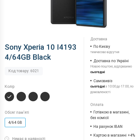
Доставка
Sony Xperia 10 I4193
По Києву
тимчасово відсутня
4/64GB Black
Доставка по Україні
Новою поштою, відправимо
Код товару: 6021
сьогодні
Самовивіз
Колір
сьогодні
з 10:00 до 17:00, по
домовленості
Оплата
Готівкою в магазині,
Обсяг пам'яті
без комісії
4/64 GB
На рахунок IBAN
Картою в магазині +4%
Немає в наявності