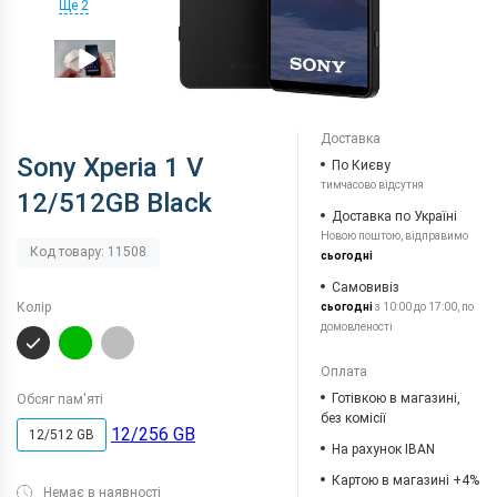
Ще 2
Доставка
Sony Xperia 1 V
По Києву
тимчасово відсутня
12/512GB Black
Доставка по Україні
Новою поштою, відправимо
Код товару: 11508
сьогодні
Самовивіз
Колір
сьогодні
з 10:00 до 17:00, по
домовленості
Оплата
Готівкою в магазині,
Обсяг пам'яті
без комісії
12/256 GB
12/512 GB
На рахунок IBAN
Картою в магазині +4%
Немає в наявності