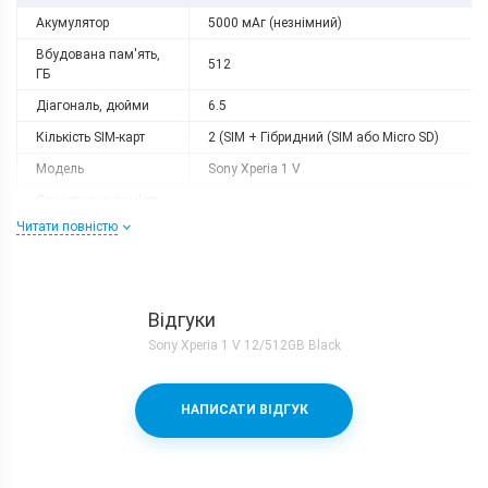
Акумулятор
5000 мАг (незнімний)
Вбудована пам'ять,
512
ГБ
Діагональ, дюйми
6.5
Кількість SIM-карт
2 (SIM + Гібридний (SIM або Micro SD)
Модель
Sony Xperia 1 V
Оперативна пам'ять,
12
ГБ
Читати повністю
Роздільна здатність
3840x1644
Слот розширення
microSD
Тип матриці
OLED
Відгуки
Sony Xperia 1 V 12/512GB Black
Процесор
Кількість ядер
8
НАПИСАТИ ВІДГУК
Qualcomm Snapdragon 8 Gen 2 +
Процесор
Adreno 740
Частота, GHz
1x3.2 + 2x2.28 + 2x2.8 + 3x2.0