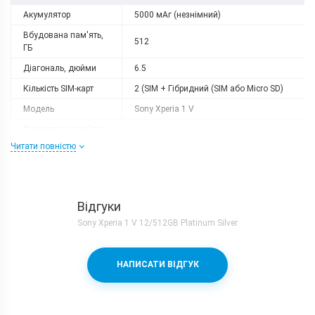
Акумулятор
5000 мАг (незнімний)
Вбудована пам'ять,
512
ГБ
Діагональ, дюйми
6.5
Кількість SIM-карт
2 (SIM + Гібридний (SIM або Micro SD)
Модель
Sony Xperia 1 V
Оперативна пам'ять,
12
ГБ
Читати повністю
Роздільна здатність
3840x1644
Слот розширення
microSD
Тип матриці
OLED
Відгуки
Sony Xperia 1 V 12/512GB Platinum Silver
Процесор
Кількість ядер
8
НАПИСАТИ ВІДГУК
Qualcomm Snapdragon 8 Gen 2 +
Процесор
Adreno 740
Частота, GHz
1x3.2 + 2x2.28 + 2x2.8 + 3x2.0