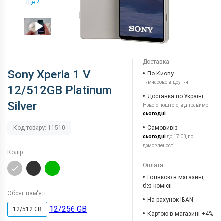
Ще 2
Доставка
Sony Xperia 1 V
По Києву
тимчасово відсутня
12/512GB Platinum
Доставка по Україні
Silver
Новою поштою, відправимо
сьогодні
Самовивіз
Код товару: 11510
сьогодні
до 17:00, по
домовленості
Колір
Оплата
Готівкою в магазині,
без комісії
Обсяг пам'яті
На рахунок IBAN
12/256 GB
12/512 GB
Картою в магазині +4%