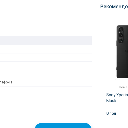
Рекомендо
лефонів
Немає в наявності
Немає
GB
Sony Xperia 1 V 12/256GB
Sony Xperi
Platinum Silver
Black
0 грн
0 грн
ІШЕ
ДЕТАЛЬНІШЕ
 без повідомлення.