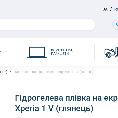
UA
R
КОМП'ЮТЕРИ,
И
ПЛАНШЕТИ
іння)
Гідрогелева плівка на екран Sony Xperia 1 V (глянець)
Гідрогелева плівка на ек
Xperia 1 V (глянець)