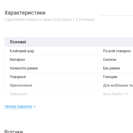
Характеристики
Гідрогелева плівка на екран Sony Xperia 1 V (глянець)
Основні
Клейовий шар
По всій поверхні
Матеріал
Силікон
Наявність рамки
Без рамки
Поверхня
Глянцеві
Призначення
Для мобільних те
Немає в наявності
Сумісність
Sony Xperia 1 V
Sony Xperia 1 V 12/512
Сумісний бренд
Sony
Platinum Silver
Читати повністю
Форм-фактор
Захисна плівка
0 грн
ДЕТАЛЬН
Характеристики та комплектацію товару виробник може змінити
Відгуки