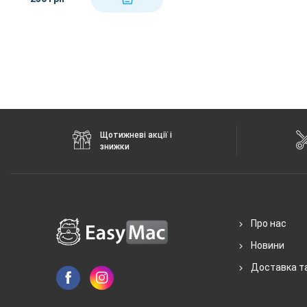
Щотижневі акції і
знижки
Про нас
Новини
Доставка т