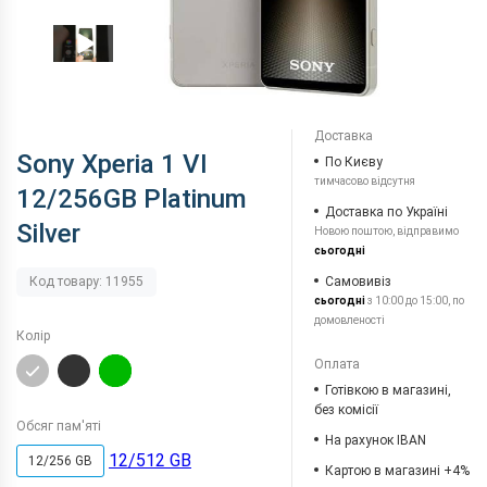
Доставка
Sony Xperia 1 VI
По Києву
тимчасово відсутня
12/256GB Platinum
Доставка по Україні
Silver
Новою поштою, відправимо
сьогодні
Самовивіз
Код товару: 11955
сьогодні
з 10:00 до 15:00, по
домовленості
Колір
Оплата
Готівкою в магазині,
без комісії
Обсяг пам'яті
На рахунок IBAN
12/512 GB
12/256 GB
Картою в магазині +4%