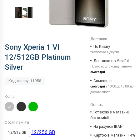
Доставка
Sony Xperia 1 VI
По Києву
тимчасово відсутня
12/512GB Platinum
Доставка по Україні
Silver
Новою поштою, відправимо
сьогодні
Самовивіз
Код товару: 11958
сьогодні
з 10:00 до 15:00, по
домовленості
Колір
Оплата
Готівкою в магазині,
без комісії
Обсяг пам'яті
На рахунок IBAN
12/256 GB
12/512 GB
Картою в магазині +4%