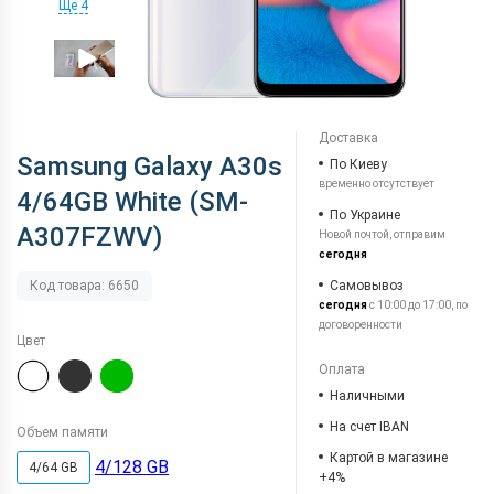
Ще 4
Доставка
Samsung Galaxy A30s
По Киеву
временно отсутствует
4/64GB White (SM-
По Украине
A307FZWV)
Новой почтой, отправим
сегодня
Самовывоз
Код товара: 6650
сегодня
с 10:00 до 17:00, по
договоренности
Цвет
Оплата
Наличными
На счет IBAN
Объем памяти
Картой в магазине
4/128 GB
4/64 GB
+4%