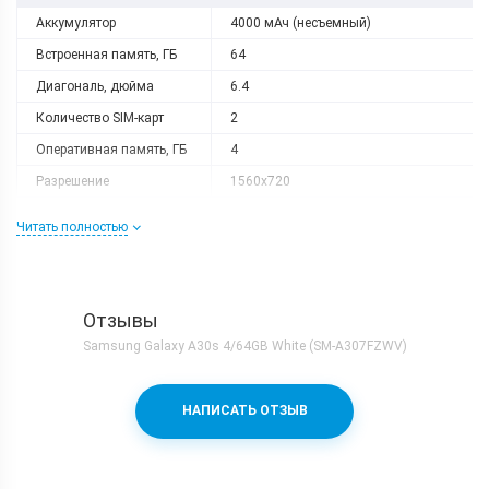
Аккумулятор
4000 мАч (несъемный)
Встроенная память, ГБ
64
Диагональ, дюйма
6.4
Количество SIM-карт
2
Оперативная память, ГБ
4
Разрешение
1560x720
Слот расширения
microSD
Читать полностью
Тип матрицы
Super AMOLED
Процессор
Количество ядер
8
Отзывы
Samsung Exynos 7904 + Mali-
Samsung Galaxy A30s 4/64GB White (SM-A307FZWV)
Процессор
G71MP2
Частота, GHz
2x1.8 + 6x1.6
НАПИСАТЬ ОТЗЫВ
Камера
Видеосъемка
1080p 30fps