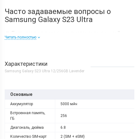
Часто задаваемые вопросы о
Samsung Galaxy S23 Ultra
▼
Есть ли поддержка украинского языка?
Читать полностью
▼
Есть ли в нем поддержка eSIM?
▼
Есть ли запись звонков в Samsung Galaxy S23
Характеристики
Ultra?
Samsung Galaxy S23 Ultra 12/256GB Lavender
Видео распаковки
Основные
Аккумулятор
5000 мАч
Встроенная память,
256
ГБ
Диагональ, дюйма
6.8
Количество SIM-карт
2 (SIM + eSIM)