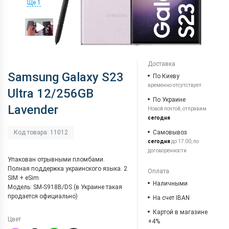
Ще 1
Доставка
Samsung Galaxy S23
По Киеву
временно отсутствует
Ultra 12/256GB
По Украине
Lavender
Новой почтой, отправим
сегодня
Самовывоз
Код товара: 11012
сегодня
до 17:00, по
договоренности
Упакован отрывными пломбами.
Полная поддержка украинского языка. 2
Оплата
SIM + eSim
Наличными
Модель: SM-S918B/DS (в Украине такая
продается официально)
На счет IBAN
Картой в магазине
Цвет
+4%