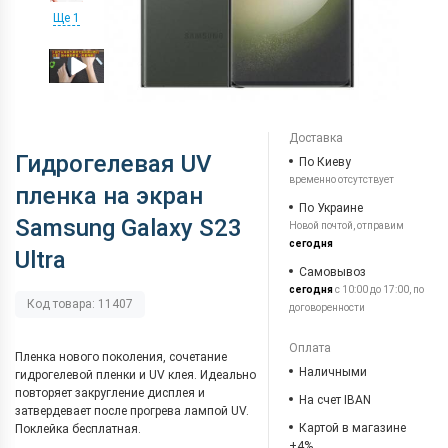
Ще 1
Доставка
Гидрогелевая UV
По Киеву
временно отсутствует
пленка на экран
По Украине
Samsung Galaxy S23
Новой почтой, отправим
сегодня
Ultra
Самовывоз
сегодня
с 10:00 до 17:00, по
Код товара: 11407
договоренности
Оплата
Пленка нового поколения, сочетание
Наличными
гидрогелевой пленки и UV клея. Идеально
повторяет закругление дисплея и
На счет IBAN
затвердевает после прогрева лампой UV.
Картой в магазине
Поклейка бесплатная.
+4%