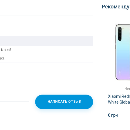
Рекоменду
 Note 8
дка
Нет
Xiaomi Red
НАПИСАТЬ ОТЗЫВ
White Globa
0 грн