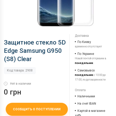
Доставка
Защитное стекло 5D
По Киеву
временно отсутствует
Edge Samsung G950
По Украине
(S8) Clear
Новой почтой отправим в
понедельник
Самовывоз
Код товара: 2908
понедельник
с 10:00 до
17:00, по договоренности
Нет в наличии
0 грн
Оплата
Наличными
На счет IBAN
СООБЩИТЬ О ПОСТУПЛЕНИИ
Картой в магазине
+4%