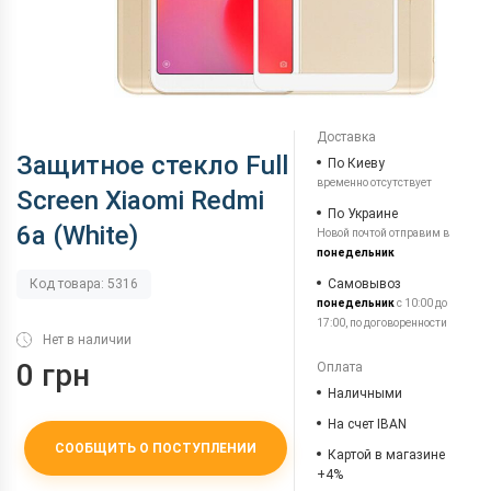
Доставка
Защитное стекло Full
По Киеву
временно отсутствует
Screen Xiaomi Redmi
По Украине
6a (White)
Новой почтой отправим в
понедельник
Самовывоз
Код товара: 5316
понедельник
с 10:00 до
17:00, по договоренности
Нет в наличии
0 грн
Оплата
Наличными
На счет IBAN
СООБЩИТЬ О ПОСТУПЛЕНИИ
Картой в магазине
+4%