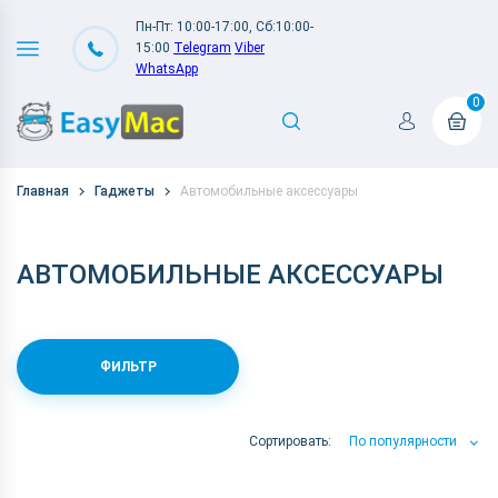
Пн-Пт: 10:00-17:00, Сб:10:00-
15:00
Telegram
Viber
WhatsApp
0
Главная
Гаджеты
Автомобильные аксессуары
АВТОМОБИЛЬНЫЕ АКСЕССУАРЫ
ФИЛЬТР
Сортировать:
По популярности
По популярности
По цене
По Названию А-Я