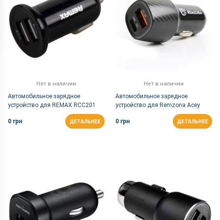
Нет в наличии
Нет в наличии
Автомобильное зарядное
Автомобильное зарядное
устройство для REMAX RCC201
устройство для Remzona Acey
mini 2.1A (Black)
25W |USB+Type-C, 3A, 25W |
0 грн
0 грн
ДЕТАЛЬНЕЕ
ДЕТАЛЬНЕЕ
Черный