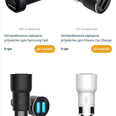
Нет в наличии
Нет в наличии
Автомобильное зарядное
Автомобильное зарядное
устройство для Samsung Fast
устройство для Xiaomi Car Charger
Charge Mini Black (EP-
+ FM Transmitter with Bluetooth
0 грн
0 грн
ДЕТАЛЬНЕЕ
ДЕТАЛЬНЕЕ
LN930CBEGRU)
Black