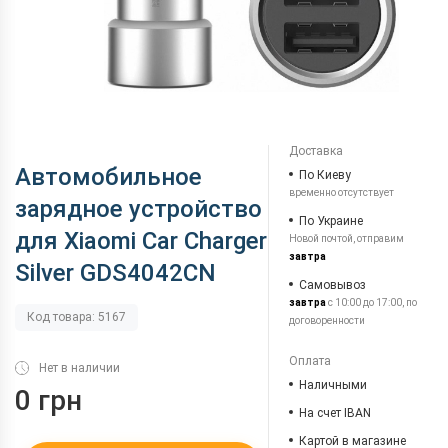
Доставка
Автомобильное
По Киеву
временно отсутствует
зарядное устройство
По Украине
для Xiaomi Car Charger
Новой почтой, отправим
завтра
Silver GDS4042CN
Самовывоз
завтра
с 10:00 до 17:00, по
Код товара: 5167
договоренности
Оплата
Нет в наличии
Наличными
0 грн
На счет IBAN
Картой в магазине