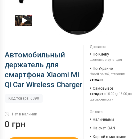
Доставка
Автомобильный
По Киеву
временно отсутствует
держатель для
По Украине
смартфона Xiaomi Mi
Новой почтой, отправим
сегодня
Qi Car Wireless Charger
Самовывоз
сегодня
с 10:00 до 15:00, по
Код товара: 6390
договоренности
Оплата
Нет в наличии
Наличными
0 грн
На счет IBAN
Картой в магазине