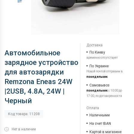
Доставка
Автомобильное
По Киеву
временно отсутствует
зарядное устройство
По Украине
для автозарядки
Новой почтой отправим в
понедельник
Remzona Eneas 24W
Самовывоз
|2USB, 4.8A, 24W |
понедельник
с 10:00 до
17:00, по договоренности
Черный
Оплата
Код товара: 11208
Наличными
На счет IBAN
Нет в наличии
Картой в магазине