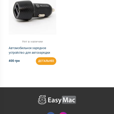
Нет в наличии
Автомобильное зарядное
устройство для автозарядки
Remzona Eneas 24W |2USB,
400 грн
ДЕТАЛЬНЕЕ
4.8A, 24W | Черный