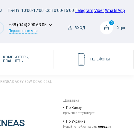
U
Пн-Пт: 10:00-17:00, Сб:10:00-15:00
Telegram
Viber
WhatsApp
0
+38 (044) 390 63 05
ВХОД
0 грн
Перезвоните мне
КОМПЬЮТЕРЫ,
ТЕЛЕФОНЫ
ПЛАНШЕТЫ
TRENEAS ACEY 30W CCAC-02BL
Доставка
По Киеву
временно отсутствует
ENEAS
По Украине
Новой почтой, отправим
сегодня