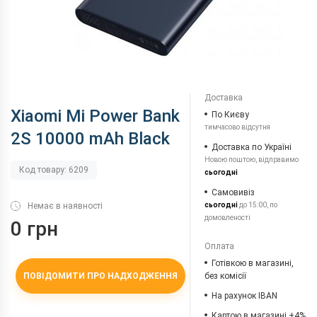
Доставка
Xiaomi Mi Power Bank
По Києву
тимчасово відсутня
2S 10000 mAh Black
Доставка по Україні
Новою поштою, відправимо
Код товару: 6209
сьогодні
Самовивіз
Немає в наявності
сьогодні
до 15:00, по
домовленості
0 грн
Оплата
Готівкою в магазині,
ПОВІДОМИТИ ПРО НАДХОДЖЕННЯ
без комісії
На рахунок IBAN
Картою в магазині +4%