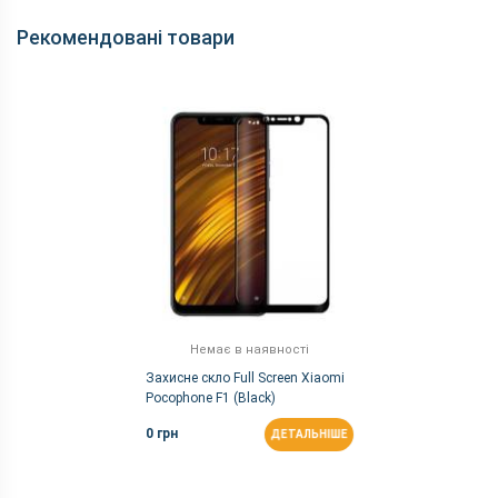
Відеозйомка
1080p 30fps
Рекомендовані товари
Основна камера, Мп
12 (f/1.9) + 5 (f/1.9)
Спалах
є
Фронтальна камера,
20
Мп
Корпус
Вага, г
182
Захист від пилу і
немає
вологи
Матеріал рамки і
пластик
кришки
Розміри, мм
155.5x75.2x8.8
Немає в наявності
Захисне скло Full Screen Xiaomi
Комунікації
Pocophone F1 (Black)
Bluetooth
5.0
0 грн
ДЕТАЛЬНІШЕ
FM-радіо
є
GPS
є