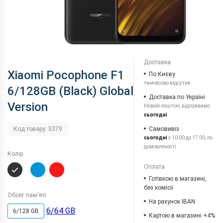
Доставка
Xiaomi Pocophone F1
По Києву
тимчасово відсутня
6/128GB (Black) Global
Доставка по Україні
Version
Новою поштою, відправимо
сьогодні
Самовивіз
Код товару: 5379
сьогодні
з 10:00 до 17:00, по
домовленості
Колір
Оплата
Готівкою в магазині,
без комісії
Обсяг пам'яті
На рахунок IBAN
6/64 GB
6/128 GB
Картою в магазині +4%