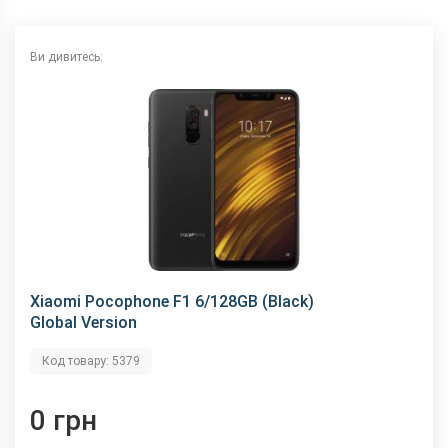
NFC
немає
Wi-Fi
802.11 a/b/g/n/ас, 2.4 + 5 ГГц
Ви дивитесь:
Інтерфейсний роз'єм
Type-C
Аудіороз'єм
3.5 мм
Характеристики та комплектацію товару виробник може
змінити без повідомлення.
Xiaomi Pocophone F1 6/128GB (Black)
Global Version
Код товару: 5379
0 грн