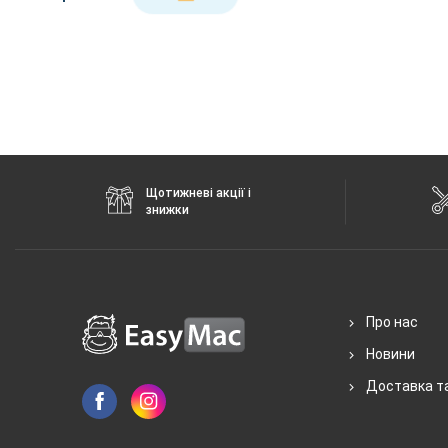
Щотижневі акції і
знижки
Про нас
Новини
Доставка т