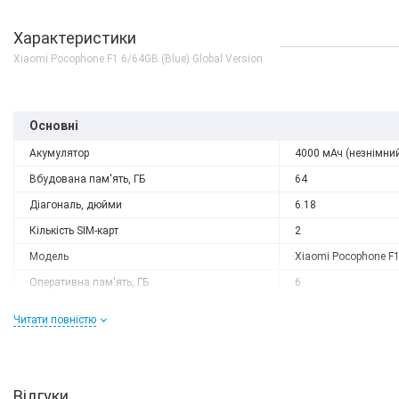
Характеристики
Xiaomi Pocophone F1 6/64GB (Blue) Global Version
Основні
Акумулятор
4000 мАч (незнімни
Вбудована пам'ять, ГБ
64
Діагональ, дюйми
6.18
Кількість SIM-карт
2
Модель
Xiaomi Pocophone F
Оперативна пам'ять, ГБ
6
Роздільна здатність
2246x1080
Читати повністю
Слот розширення
microSD (до 256 GB)
Тип матриці
IPS
Процесор
Відгуки