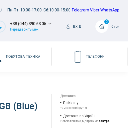
U
Пн-Пт: 10:00-17:00, Сб:10:00-15:00
Telegram
Viber
WhatsApp
0
+38 (044) 390 63 05
ВХІД
0 грн
Передзвоніть мені
ПОБУТОВА ТЕХНІКА
ТЕЛЕФОНИ
Доставка
GB (Blue)
По Києву
тимчасово відсутня
Доставка по Україні
Новою поштою, відправимо
завтра