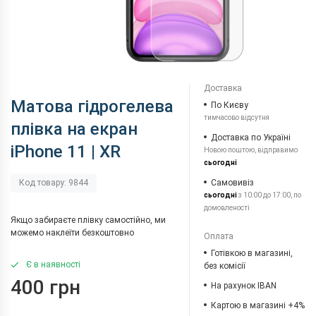
Доставка
Матова гідрогелева
По Києву
тимчасово відсутня
плівка на екран
Доставка по Україні
iPhone 11 | XR
Новою поштою, відправимо
сьогодні
Самовивіз
Код товару: 9844
сьогодні
з 10:00 до 17:00, по
домовленості
Якщо забираєте плівку самостійно, ми
можемо наклеїти безкоштовно
Оплата
Готівкою в магазині,
Є в наявності
без комісії
400 грн
На рахунок IBAN
Картою в магазині +4%