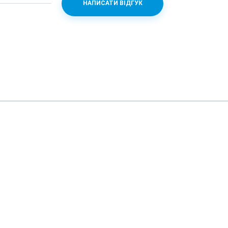
НАПИСАТИ ВІДГУК
 + Mali-G72MP12
 60fps, 720p 960fps
8)