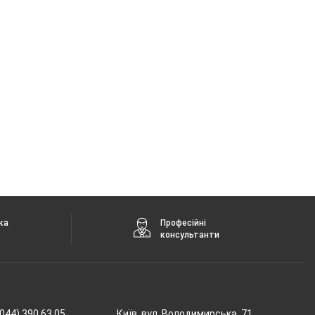
ка
Професійні
консультанти
044) 390 63 05
Київ, вул. Володимирська, 71