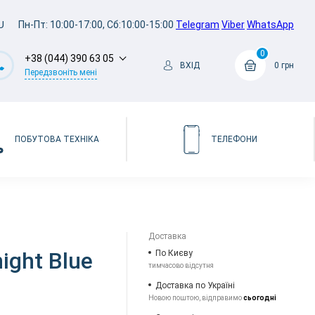
U
Пн-Пт: 10:00-17:00, Сб:10:00-15:00
Telegram
Viber
WhatsApp
0
+38 (044) 390 63 05
ВХІД
0 грн
Передзвоніть мені
ПОБУТОВА ТЕХНІКА
ТЕЛЕФОНИ
Доставка
ight Blue
По Києву
тимчасово відсутня
Доставка по Україні
Новою поштою, відправимо
сьогодні