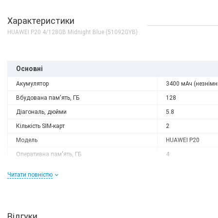
Характеристики
HUAWEI P20 4/128GB Midnight Blue (51092GYB)
Основні
Акумулятор
3400 мАч (незнімн
Вбудована пам'ять, ГБ
128
Діагональ, дюйми
5.8
Кількість SIM-карт
2
Модель
HUAWEI P20
Оперативна пам'ять, ГБ
4
Роздільна здатність
2240x1080
Читати повністю
Слот розширення
немає
Тип матриці
IPS
Процесор
Відгуки