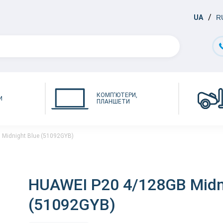
UA
R
КОМП'ЮТЕРИ,
И
ПЛАНШЕТИ
Midnight Blue (51092GYB)
HUAWEI P20 4/128GB Midn
(51092GYB)