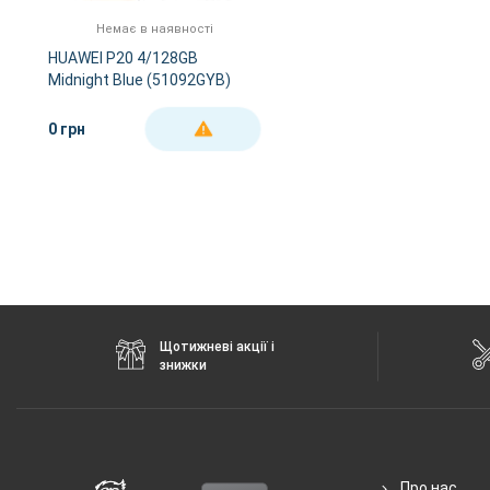
FM-радіо
є
Немає в наявності
GPS
є
HUAWEI P20 4/128GB
Midnight Blue (51092GYB)
NFC
є
Wi-Fi
802.11 a/b/g/n/ас, 
0 грн
ДЕТАЛЬНІШЕ
Інтерфейсний роз'єм
Type-C
Аудіороз'єм
Type-C
Характеристики та комплектацію товару виробник може змінити
Щотижневі акції і
знижки
Про нас