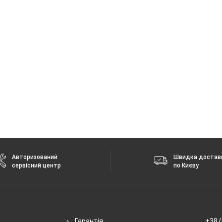
2.4 + 5 ГГц
 без повідомлення.
Авторизований
Швидка достав
сервісний центр
по Києву
Гарантія
+38 (