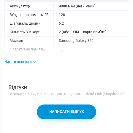
Акумулятор
4000 мАч (незнімний)
Вбудована пам'ять, ГБ
128
Діагональ, дюйми
6.2
Кількість SIM-карт
2 (або 1 SIM + карта пам'яті)
Модель
Samsung Galaxy S20
Оперативна пам'ять,
12
ГБ
Читати повністю
Роздільна здатність
3200x1440
Слот розширення
є
Тип матриці
AMOLED
Відгуки
Процесор
Samsung Galaxy S20 5G SM-G9810 12/128GB Cloud Pink (Snapdragon)
Кількість ядер
8
Qualcomm Snapdragon 865 + Adreno
Процесор
НАПИСАТИ ВІДГУК
650
Частота, GHz
1x2.84 + 3x2.42 + 4x1.8
Камера