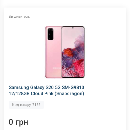
NFC
є
Wi-Fi
802.11 a/b/g/n/ас, 2.4 + 5 ГГц
Ви дивитесь:
Інтерфейсний роз'єм
Type-C
Аудіороз'єм
немає
Характеристики та комплектацію товару виробник може
змінити без повідомлення.
Samsung Galaxy S20 5G SM-G9810
12/128GB Cloud Pink (Snapdragon)
Код товару: 7135
0 грн