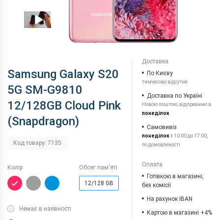
Доставка
Samsung Galaxy S20
По Києву
тимчасово відсутня
5G SM-G9810
Доставка по Україні
12/128GB Cloud Pink
Новою поштою, відправимо в
понеділок
(Snapdragon)
Самовивіз
понеділок
з 10:00 до 17:00,
Код товару: 7135
по домовленості
Оплата
Колір
Обсяг пам'яті
Готівкою в магазині,
12/128 GB
без комісії
На рахунок IBAN
Немає в наявності
Картою в магазині +4%