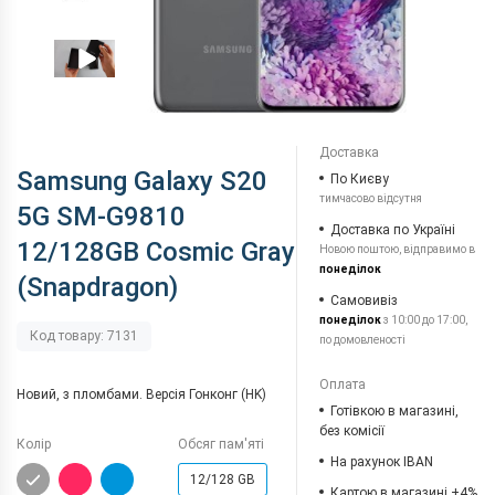
Доставка
Samsung Galaxy S20
По Києву
тимчасово відсутня
5G SM-G9810
Доставка по Україні
12/128GB Cosmic Gray
Новою поштою, відправимо в
понеділок
(Snapdragon)
Самовивіз
понеділок
з 10:00 до 17:00,
Код товару: 7131
по домовленості
Оплата
Новий, з пломбами. Версiя Гонконг (HK)
Готівкою в магазині,
без комісії
Колір
Обсяг пам'яті
На рахунок IBAN
12/128 GB
Картою в магазині +4%