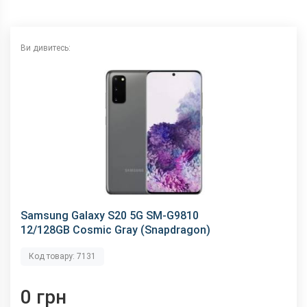
NFC
є
Wi-Fi
802.11 a/b/g/n/ас, 2.4 + 5 ГГц
Ви дивитесь:
Інтерфейсний роз'єм
Type-C
Аудіороз'єм
немає
Характеристики та комплектацію товару виробник може
змінити без повідомлення.
Samsung Galaxy S20 5G SM-G9810
12/128GB Cosmic Gray (Snapdragon)
Код товару: 7131
0 грн