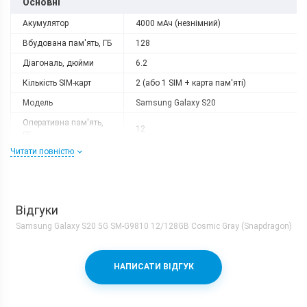
Основні
Акумулятор
4000 мАч (незнімний)
Вбудована пам'ять, ГБ
128
Діагональ, дюйми
6.2
Кількість SIM-карт
2 (або 1 SIM + карта пам'яті)
Модель
Samsung Galaxy S20
Оперативна пам'ять,
12
ГБ
Читати повністю
Роздільна здатність
3200x1440
Слот розширення
є
Тип матриці
AMOLED
Відгуки
Процесор
Samsung Galaxy S20 5G SM-G9810 12/128GB Cosmic Gray (Snapdragon)
Кількість ядер
8
Qualcomm Snapdragon 865 + Adreno
Процесор
НАПИСАТИ ВІДГУК
650
Частота, GHz
1x2.84 + 3x2.42 + 4x1.8