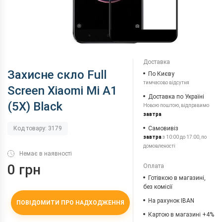
Доставка
Захисне скло Full
По Києву
тимчасово відсутня
Screen Xiaomi Mi A1
Доставка по Україні
(5X) Black
Новою поштою, відправимо
завтра
Самовивіз
Код товару: 3179
завтра
з 10:00 до 17:00, по
домовленості
Немає в наявності
0 грн
Оплата
Готівкою в магазині,
без комісії
На рахунок IBAN
ПОВІДОМИТИ ПРО НАДХОДЖЕННЯ
Картою в магазині +4%