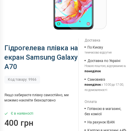
Доставка
Гідрогелева плівка на
По Києву
тимчасово відсутня
екран Samsung Galaxy
Доставка по Україні
A70
Новою поштою, відправимо в
понеділок
Самовивіз
Код товару: 9966
понеділок
з 10:00 до 17:00,
по домовленості
Якщо забираєте плівку самостійно, ми
можемо наклеїти безкоштовно
Оплата
Готівкою в магазині,
Є в наявності
без комісії
400 грн
На рахунок IBAN
Картою в магазині +4%