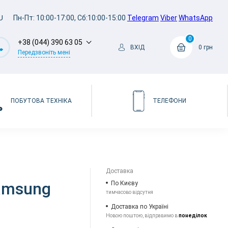
U
Пн-Пт: 10:00-17:00, Сб:10:00-15:00
Telegram
Viber
WhatsApp
0
+38 (044) 390 63 05
ВХІД
0 грн
Передзвоніть мені
ПОБУТОВА ТЕХНІКА
ТЕЛЕФОНИ
Доставка
Samsung
По Києву
тимчасово відсутня
Доставка по Україні
Новою поштою, відправимо в
понеділок