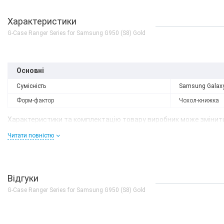
Характеристики
G-Case Ranger Series for Samsung G950 (S8) Gold
Основні
Сумісність
Samsung Galax
Форм-фактор
Чохол-книжка
Характеристики та комплектацію товару виробник може змінити
Читати повністю
Відгуки
G-Case Ranger Series for Samsung G950 (S8) Gold