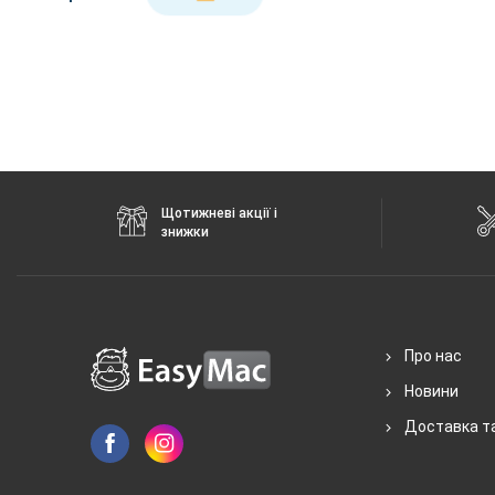
Щотижневі акції і
знижки
Про нас
Новини
Доставка т