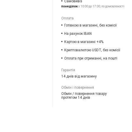
Самовивіз
понеділок
з 10:00 до 17:00, по домовленості
Оплата
Готівкою в магазині, без комісії
На рахунок IBAN
Картою в магазині +4%
Криптовалютою USDT, без комісії
Оплата при отриманні, на пошті
Гарантія
14 днів від магазину
Обмін і повернення
Обмін / повернення товару
протягом 14 днів