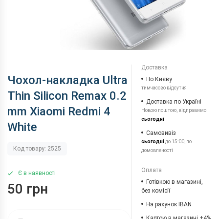
Доставка
Чохол-накладка Ultra
По Києву
тимчасово відсутня
Thin Silicon Remax 0.2
Доставка по Україні
mm Xiaomi Redmi 4
Новою поштою, відправимо
сьогодні
White
Самовивіз
сьогодні
до 15:00, по
Код товару: 2525
домовленості
Оплата
Є в наявності
Готівкою в магазині,
50 грн
без комісії
На рахунок IBAN
Картою в магазині +4%