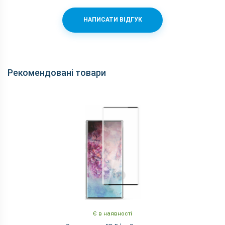
Кількість ядер
8
НАПИСАТИ ВІДГУК
Qualcomm Snapdragon 855 + Adreno
Процесор
640
Частота, GHz
1x2.84 + 3x2.42 + 4x1.78
Камера
Рекомендовані товари
2160p 60fps, 1080p 240fps, 720p
Відеозйомка
960fps
16 (f/2.2) + 12 (f/2.1) + 12 (f/2.4) + TOF
Основна камера, Мп
3D
Спалах
є
Фронтальна камера,
10 (f/2.2)
Мп
Корпус
Вага, г
196
Захист від пилу і
є
вологи
Є в наявності
Матеріал рамки і
алюміній + скло