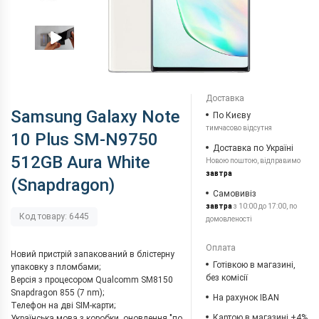
Доставка
Samsung Galaxy Note
По Києву
тимчасово відсутня
10 Plus SM-N9750
Доставка по Україні
512GB Aura White
Новою поштою, відправимо
завтра
(Snapdragon)
Самовивіз
завтра
з 10:00 до 17:00, по
Код товару: 6445
домовленості
Оплата
Новий пристрій запакований в блістерну
Готівкою в магазині,
упаковку з пломбами;
без комісії
Версія з процесором Qualcomm SM8150
Snapdragon 855 (7 nm);
На рахунок IBAN
Телефон на дві SIM-карти;
Картою в магазині +4%
Українська мова з коробки, оновлення "по