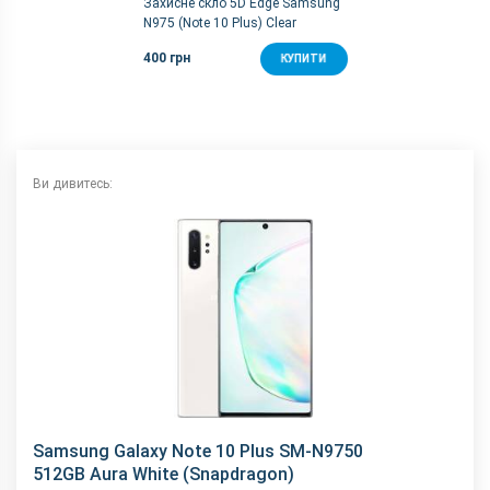
кришки
Захисне скло 5D Edge Samsung
N975 (Note 10 Plus) Clear
Розміри, мм
162.3 x 77.2 x 7.9
400 грн
КУПИТИ
Комунікації
Bluetooth
5.0
FM-радіо
немає
GPS
є
Ви дивитесь:
NFC
є
Wi-Fi
802.11 a/b/g/n/ас, 2.4 + 5 ГГц
Інтерфейсний роз'єм
Type-C
Аудіороз'єм
немає
Характеристики та комплектацію товару виробник може
змінити без повідомлення.
Samsung Galaxy Note 10 Plus SM-N9750
512GB Aura White (Snapdragon)