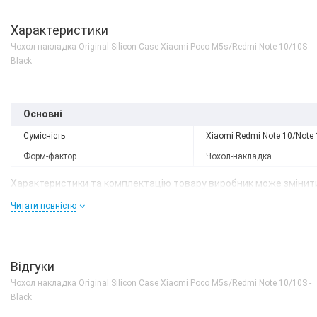
Характеристики
Чохол накладка Original Silicon Case Xiaomi Poco M5s/Redmi Note 10/10S -
Black
Основні
Сумісність
Xiaomi Redmi Note 10/Note
Форм-фактор
Чохол-накладка
Характеристики та комплектацію товару виробник може змінити
Читати повністю
Немає в наявності
Xiaomi Redmi Note 10s
6/128GB Ocean Blue Glo
Version
Відгуки
0 грн
ДЕТАЛЬН
Чохол накладка Original Silicon Case Xiaomi Poco M5s/Redmi Note 10/10S -
Black