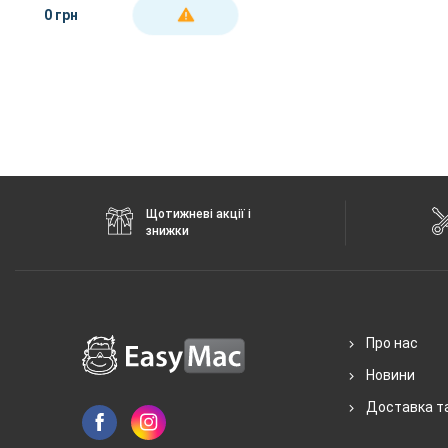
Black
0 грн
ДЕТАЛЬНІШЕ
Щотижневі акції і
знижки
Про нас
Новини
Доставка т