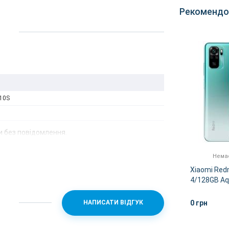
Рекомендо
 10S
 без повідомлення.
Немає в наявності
Немає
Xiaomi Redmi Note 10s
Xiaomi Red
bal
6/128GB Onyx Gray Global
4/128GB Aq
Version
Version
0 грн
0 грн
НАПИСАТИ ВІДГУК
ІШЕ
ДЕТАЛЬНІШЕ