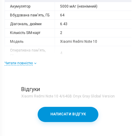
Акумулятор
5000 мАг (незнімний)
Вбудована пам'ять, ГБ
64
Діагональ, дюйми
6.43
Кількість SIM-карт
2
Модель
Xiaomi Redmi Note 10
Оперативна пам'ять,
4
ГБ
Читати повністю
Роздільна здатність
2400x1080
Слот розширення
є
Тип матриці
AMOLED
Відгуки
Процесор
Xiaomi Redmi Note 10 4/64GB Onyx Gray Global Version
Кількість ядер
8
Qualcomm Snapdragon 678 + Adreno
Процесор
НАПИСАТИ ВІДГУК
612
Частота, GHz
2x2.2 + 6х1.7
Камера