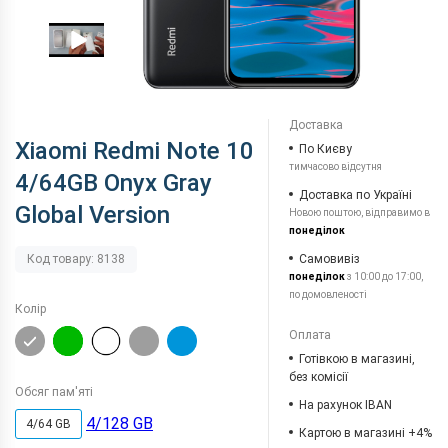
Доставка
Xiaomi Redmi Note 10
По Києву
тимчасово відсутня
4/64GB Onyx Gray
Доставка по Україні
Global Version
Новою поштою, відправимо в
понеділок
Самовивіз
Код товару: 8138
понеділок
з 10:00 до 17:00,
по домовленості
Колір
Оплата
Готівкою в магазині,
без комісії
Обсяг пам'яті
На рахунок IBAN
4/128 GB
4/64 GB
Картою в магазині +4%