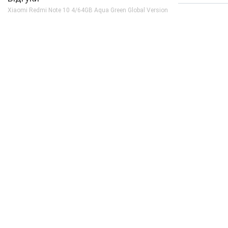
Кількість ядер
8
Xiaomi Redmi Note 10 4/64GB Aqua Green Global Version
Процесор
Qualcomm Snapdrago
Частота, GHz
2x2.2 + 6х1.7
Камера
Відеозйомка
4K 30fps
Основна камера, Мп
48 (f/1.8) + 8 (f/2.2) 
Спалах
є
Фронтальна камера, Мп
13 (f/2.5)
Корпус
Вага, г
178.8
Захист від пилу і вологи
є (IP53)
Матеріал рамки і кришки
пластик + скло
Розміри, мм
160.5 x 74.5 x 8.3
Комунікації
Bluetooth
5.0