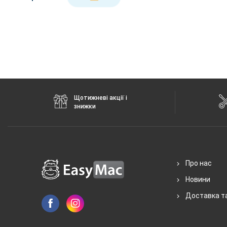
Щотижневі акції і
знижки
Про нас
Новини
Доставка т