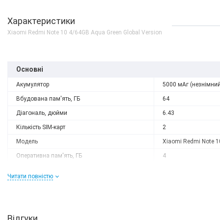
Характеристики
Xiaomi Redmi Note 10 4/64GB Aqua Green Global Version
Основні
Акумулятор
5000 мАг (незнімний
Вбудована пам'ять, ГБ
64
Діагональ, дюйми
6.43
Кількість SIM-карт
2
Модель
Xiaomi Redmi Note 1
Є в наявності
Оперативна пам'ять, ГБ
4
Чохол накладка Gelius
Роздільна здатність
2400x1080
Bumper Mat Case New f
Читати повністю
Xiaomi Poco M5s/Redmi
Слот розширення
є
10/10s - Black
150 грн
КУПИ
Тип матриці
AMOLED
Процесор
Відгуки