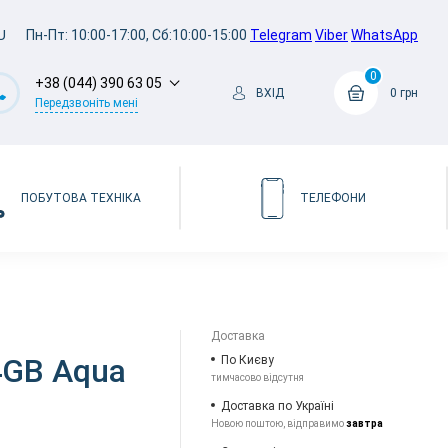
U
Пн-Пт: 10:00-17:00, Сб:10:00-15:00
Telegram
Viber
WhatsApp
0
+38 (044) 390 63 05
ВХІД
0 грн
Передзвоніть мені
ПОБУТОВА ТЕХНІКА
ТЕЛЕФОНИ
Доставка
4GB Aqua
По Києву
тимчасово відсутня
Доставка по Україні
Новою поштою, відправимо
завтра