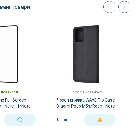
вані товари
 наявності
Немає в наявності
о Full Screen
Чохол книжка WAVE Flip Case
mi Note 11/Note
Xiaomi Poco M5s/Redmi Note
0S/Note 10/Poco
10/10s - Black
o M5s - Black
0 грн
КУПИТИ
ДЕТАЛЬНІШЕ