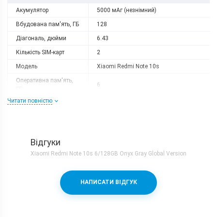
Акумулятор
5000 мАг (незнімний)
Вбудована пам'ять, ГБ
128
Діагональ, дюйми
6.43
Кількість SIM-карт
2
Модель
Xiaomi Redmi Note 10s
Оперативна пам'ять,
6
ГБ
Читати повністю
Роздільна здатність
2400x1080
Слот розширення
є
Тип матриці
AMOLED
Відгуки
Процесор
Xiaomi Redmi Note 10s 6/128GB Onyx Gray Global Version
Кількість ядер
8
Процесор
Mediatek Helio G95 + Mali-G76 MC4
НАПИСАТИ ВІДГУК
Частота, GHz
2x2.05 + 6x2.0
Камера