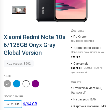
Доставка
Xiaomi Redmi Note 10s
По Києву
тимчасово відсутня
6/128GB Onyx Gray
Доставка по Україні
Global Version
Новою поштою, відправимо
завтра
Самовивіз
Код товару: 8602
завтра
з 10:00 до 17:00, по
домовленості
Колір
Оплата
Готівкою в магазині,
без комісії
Обсяг пам'яті
На рахунок IBAN
6/64 GB
6/128 GB
Картою в магазині +4%