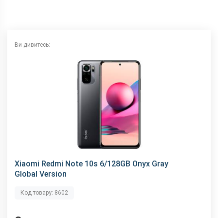
NFC
є
Wi-Fi
802.11 a/b/g/n/ас, 2.4 + 5 ГГц
Інтерфейсний роз'єм
Type-C
Ви дивитесь:
Аудіороз'єм
3.5 мм
Характеристики та комплектацію товару виробник може
змінити без повідомлення.
Xiaomi Redmi Note 10s 6/128GB Onyx Gray
Global Version
Код товару: 8602