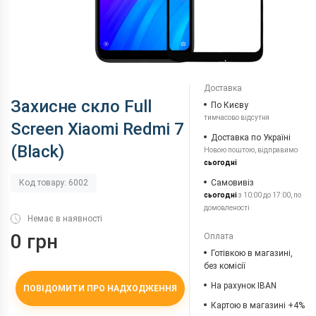
Доставка
Захисне скло Full
По Києву
тимчасово відсутня
Screen Xiaomi Redmi 7
Доставка по Україні
(Black)
Новою поштою, відправимо
сьогодні
Самовивіз
Код товару: 6002
сьогодні
з 10:00 до 17:00, по
домовленості
Немає в наявності
0 грн
Оплата
Готівкою в магазині,
без комісії
На рахунок IBAN
ПОВІДОМИТИ ПРО НАДХОДЖЕННЯ
Картою в магазині +4%