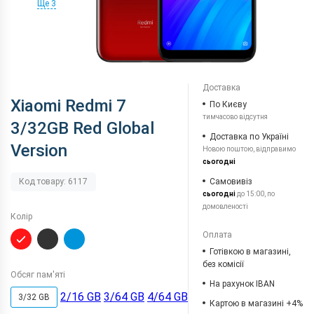
Ще 3
Доставка
Xiaomi Redmi 7
По Києву
тимчасово відсутня
3/32GB Red Global
Доставка по Україні
Version
Новою поштою, відправимо
сьогодні
Самовивіз
Код товару: 6117
сьогодні
до 15:00, по
домовленості
Колір
Оплата
Готівкою в магазині,
без комісії
Обсяг пам'яті
На рахунок IBAN
2/16 GB
3/64 GB
4/64 GB
3/32 GB
Картою в магазині +4%