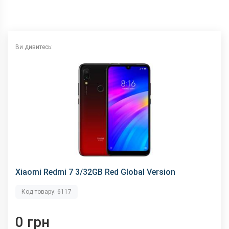
NFC
немає
Wi-Fi
802.11 b/g/n, 2.4 ГГц
Інтерфейсний роз'єм
microUSB
Ви дивитесь:
Аудіороз'єм
3.5 мм
Характеристики та комплектацію товару виробник може
змінити без повідомлення.
Xiaomi Redmi 7 3/32GB Red Global Version
Код товару: 6117
0 грн