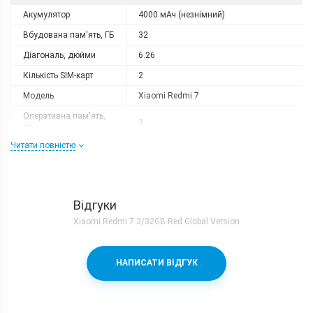
Акумулятор
4000 мАч (незнімний)
Вбудована пам'ять, ГБ
32
Діагональ, дюйми
6.26
Кількість SIM-карт
2
Модель
Xiaomi Redmi 7
Оперативна пам'ять,
3
ГБ
Читати повністю
Роздільна здатність
1520x720
Слот розширення
microSD (до 512 GB)
Тип матриці
IPS
Відгуки
Процесор
Xiaomi Redmi 7 3/32GB Red Global Version
Кількість ядер
8
Qualcomm Snapdragon 632 + Adreno
Процесор
НАПИСАТИ ВІДГУК
506
Частота, GHz
1.8
Камера