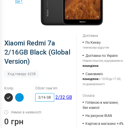
Ще 1
Доставка
Xiaomi Redmi 7a
По Києву
тимчасово відсутня
2/16GB Black (Global
Доставка по Україні
Version)
Новою поштою, відправимо в
понеділок
Самовивіз
Код товару: 6238
понеділок
з 10:00 до 17:00,
по домовленості
Колір
Обсяг пам'яті
Оплата
2/32 GB
2/16 GB
Готівкою в магазині,
без комісії
Немає в наявності
На рахунок IBAN
0 грн
Картою в магазині +4%