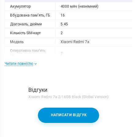
Акумулятор
4000 мАч (незнімний)
Вбудована пам'ять, ГБ
16
Діагональ, дюйми
5.45
Кількість SIM-карт
2
Модель
Xiaomi Redmi 7a
Оперативна пам'ять,
2
ГБ
Читати повністю
Роздільна здатність
1440x720
Слот розширення
microSD (до 256 GB)
Тип матриці
IPS
Відгуки
Процесор
Xiaomi Redmi 7a 2/16GB Black (Global Version)
Кількість ядер
8
Qualcomm Snapdragon 439 + Adreno
Процесор
НАПИСАТИ ВІДГУК
505
Частота, GHz
2
Камера