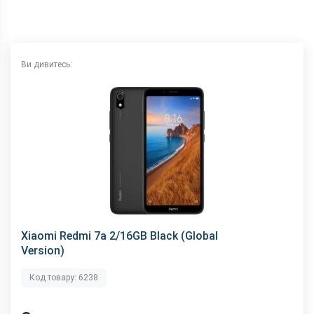
NFC
немає
Wi-Fi
802.11 b/g/n, 2.4 ГГц
Інтерфейсний роз'єм
microUSB
Ви дивитесь:
Аудіороз'єм
3.5 мм
Характеристики та комплектацію товару виробник може
змінити без повідомлення.
Xiaomi Redmi 7a 2/16GB Black (Global
Version)
Код товару: 6238