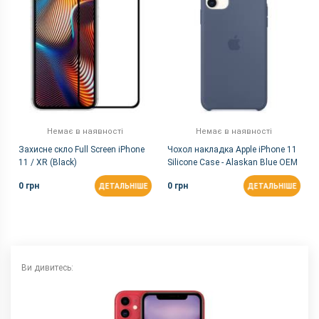
Захист від пилу і вологи
є (IP68)
Матеріал рамки і кришки
алюміній + скло
Розміри, мм
150.9х75.7х8.3
Комунікації
Bluetooth
5.0
FM-радіо
немає
GPS
є
Немає в наявності
Немає в наявності
NFC
є
Захисне скло Full Screen iPhone
Чохол накладка Apple iPhone 11
11 / XR (Black)
Silicone Case - Alaskan Blue OEM
Wi-Fi
802.11 a/b/g/n/ac/ax, 2.4 + 5 ГГц
0 грн
0 грн
ДЕТАЛЬНІШЕ
ДЕТАЛЬНІШЕ
Інтерфейсний роз'єм
Lightning
Аудіороз'єм
немає
Характеристики та комплектацію товару виробник може
змінити без повідомлення.
Ви дивитесь: