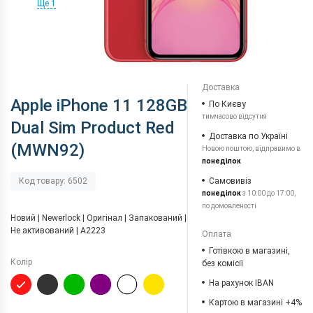
Ще 1
Доставка
Apple iPhone 11 128GB
По Києву
тимчасово відсутня
Dual Sim Product Red
Доставка по Україні
(MWN92)
Новою поштою, відправимо в
понеділок
Самовивіз
Код товару: 6502
понеділок
з 10:00 до 17:00,
по домовленості
Новий | Newerlock | Оригінал | Запакований |
Не активований | A2223
Оплата
Готівкою в магазині,
Колір
без комісії
На рахунок IBAN
Картою в магазині +4%