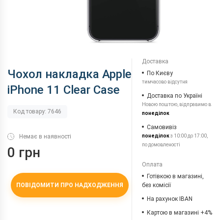
Доставка
Чохол накладка Apple
По Києву
тимчасово відсутня
iPhone 11 Clear Case
Доставка по Україні
Новою поштою, відправимо в
Код товару: 7646
понеділок
Самовивіз
Немає в наявності
понеділок
з 10:00 до 17:00,
по домовленості
0 грн
Оплата
Готівкою в магазині,
ПОВІДОМИТИ ПРО НАДХОДЖЕННЯ
без комісії
На рахунок IBAN
Картою в магазині +4%