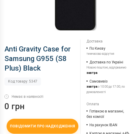
Доставка
Anti Gravity Case for
По Києву
тимчасово відсутня
Samsung G955 (S8
Доставка по Україні
Plus) Black
Новою поштою, відправимо
завтра
Самовивіз
Код товару: 5347
завтра
з 10:00 до 17:00, по
домовленості
Немає в наявності
0 грн
Оплата
Готівкою в магазині,
без комісії
На рахунок IBAN
ПОВІДОМИТИ ПРО НАДХОДЖЕННЯ
Картою в магазині +4%