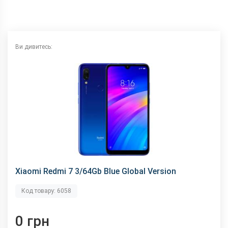
NFC
немає
Wi-Fi
802.11 b/g/n, 2.4 ГГц
Інтерфейсний роз'єм
microUSB
Ви дивитесь:
Аудіороз'єм
3.5 мм
Характеристики та комплектацію товару виробник може
змінити без повідомлення.
Xiaomi Redmi 7 3/64Gb Blue Global Version
Код товару: 6058
0 грн