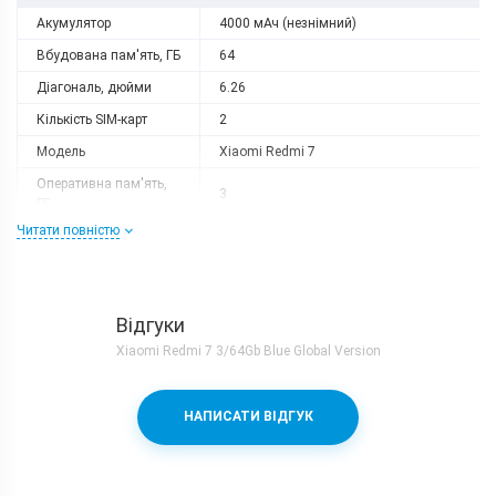
Акумулятор
4000 мАч (незнімний)
Вбудована пам'ять, ГБ
64
Діагональ, дюйми
6.26
Кількість SIM-карт
2
Модель
Xiaomi Redmi 7
Оперативна пам'ять,
3
ГБ
Читати повністю
Роздільна здатність
1520x720
Слот розширення
microSD (до 512 GB)
Тип матриці
IPS
Відгуки
Процесор
Xiaomi Redmi 7 3/64Gb Blue Global Version
Кількість ядер
8
Qualcomm Snapdragon 632 + Adreno
Процесор
НАПИСАТИ ВІДГУК
506
Частота, GHz
1.8
Камера