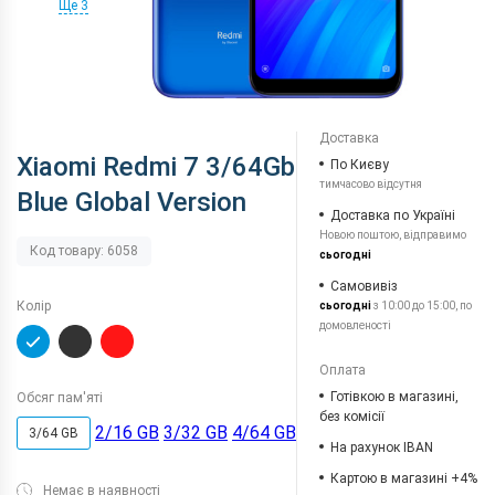
Ще 3
Доставка
Xiaomi Redmi 7 3/64Gb
По Києву
тимчасово відсутня
Blue Global Version
Доставка по Україні
Новою поштою, відправимо
Код товару: 6058
сьогодні
Самовивіз
Колір
сьогодні
з 10:00 до 15:00, по
домовленості
Оплата
Готівкою в магазині,
Обсяг пам'яті
без комісії
2/16 GB
3/32 GB
4/64 GB
3/64 GB
На рахунок IBAN
Картою в магазині +4%
Немає в наявності