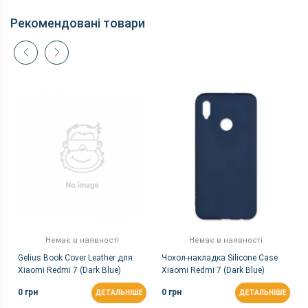
Відеозйомка
1080p 30fps
Рекомендовані товари
Основна камера, Мп
12 (f/2.2) + 2
Спалах
+ (Подвійна)
Фронтальна камера,
8
Мп
Корпус
Вага, г
180
Захист від пилу і
немає
вологи
Матеріал рамки і
пластик
кришки
Розміри, мм
158.7 x 75.6 x 8.5
Комунікації
Немає в наявності
Немає в наявності
Gelius Book Cover Leather для
Чохол-накладка Silicone Case
Bluetooth
4.2
Xiaomi Redmi 7 (Dark Blue)
Xiaomi Redmi 7 (Dark Blue)
FM-радіо
є
0 грн
0 грн
ДЕТАЛЬНІШЕ
ДЕТАЛЬНІШЕ
GPS
є