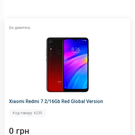
NFC
немає
Wi-Fi
802.11 b/g/n, 2.4 ГГц
Інтерфейсний роз'єм
microUSB
Ви дивитесь:
Аудіороз'єм
3.5 мм
Характеристики та комплектацію товару виробник може
змінити без повідомлення.
Xiaomi Redmi 7 2/16Gb Red Global Version
Код товару: 6235
0 грн