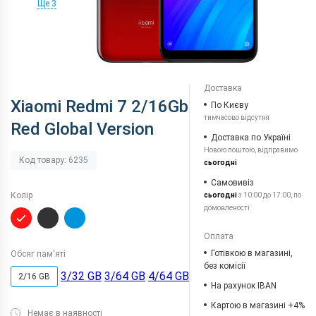
Ще 3
Доставка
Xiaomi Redmi 7 2/16Gb
По Києву
тимчасово відсутня
Red Global Version
Доставка по Україні
Новою поштою, відправимо
Код товару: 6235
сьогодні
Самовивіз
Колір
сьогодні
з 10:00 до 17:00, по
домовленості
Оплата
Готівкою в магазині,
Обсяг пам'яті
без комісії
3/32 GB
3/64 GB
4/64 GB
2/16 GB
На рахунок IBAN
Картою в магазині +4%
Немає в наявності