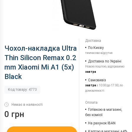
Доставка
Чохол-накладка Ultra
По Києву
тимчасово відсутня
Thin Silicon Remax 0.2
Доставка по Україні
mm Xiaomi Mi A1 (5x)
Новою поштою, відправимо
завтра
Black
Самовивіз
завтра
з 10:00 до 17:00, по
Код товару: 4773
домовленості
Оплата
Немає в наявності
Готівкою в магазині,
0 грн
без комісії
На рахунок IBAN
Картою в магазині +4%