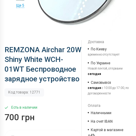
Ще 5
Доставка
REMZONA Airchar 20W
По Киеву
временно отсутствует
Shiny White WCH-
По Украине
01WT Беспроводное
Новой почтой, отправим
сегодня
зарядное устройство
Самовывоз
сегодня
с 10:00 до 17:00, по
Код товара: 12771
договоренности
Оплата
Есть в наличии
Наличными
700 грн
На счет IBAN
Картой в магазине
+4%