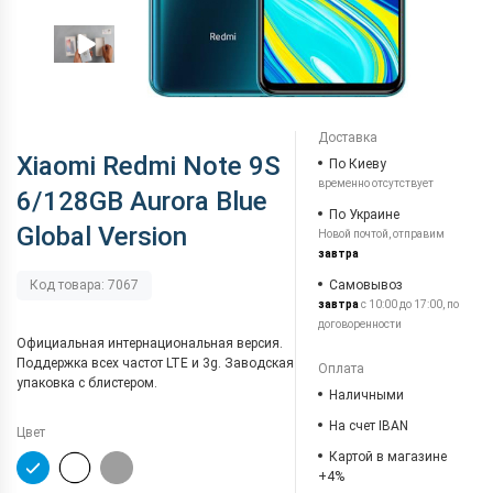
Доставка
Xiaomi Redmi Note 9S
По Киеву
временно отсутствует
6/128GB Aurora Blue
По Украине
Global Version
Новой почтой, отправим
завтра
Самовывоз
Код товара: 7067
завтра
с 10:00 до 17:00, по
договоренности
Официальная интернациональная версия.
Поддержка всех частот LTE и 3g. Заводская
Оплата
упаковка с блистером.
Наличными
На счет IBAN
Цвет
Картой в магазине
+4%